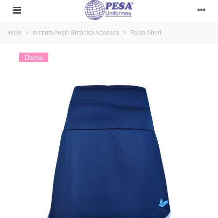
Inicio
>
Instituto Anglo Británico Apodaca
>
Falda Short
Dama