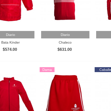
 Al Carrito
Añadir Al Carrito
Añadir 
Diario
Diario
Bata Kínder
Chaleco
$574.00
$631.00
Dama
Caball