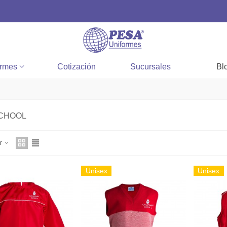
ormes
Cotización
Sucursales
Bl
CHOOL
ar
Unisex
Unisex