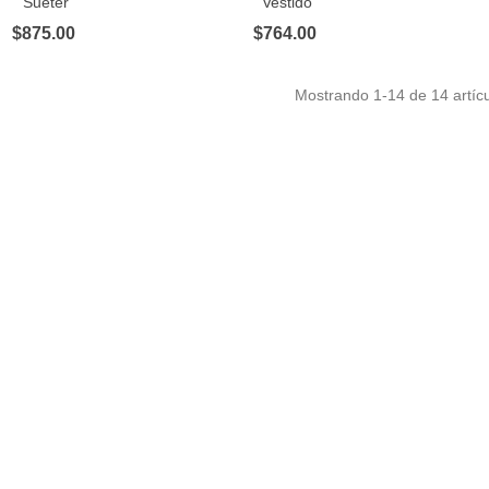
Suéter
Vestido
$875.00
$764.00
Mostrando
1
-14 de 14 artícu
layera Deportiva
477.00
layera polo