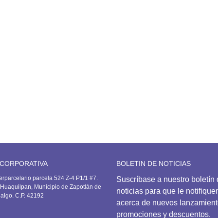
553.00
antalón Deportivo
741.00
layera deportiva
506.00
 CORPORATIVA
BOLETIN DE NOTICIAS
erparcelario parcela 524 Z-4 P1/1 #7.
Suscríbase
a nuestro boletín
Huaquilpan, Municipio de Zapotlán de
noticias para que le notifiqu
dalgo. C.P. 42192
acerca de nuevos lanzamient
promociones y descuentos.