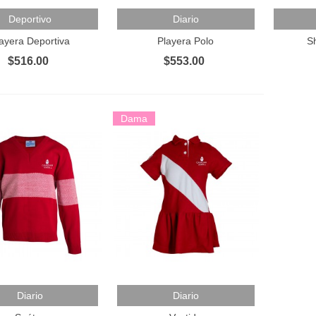
 Al Carrito
Añadir Al Carrito
Añadir 
Deportivo
Diario
ayera Deportiva
Playera Polo
S
$516.00
$553.00
Dama
 Al Carrito
Añadir Al Carrito
Diario
Diario