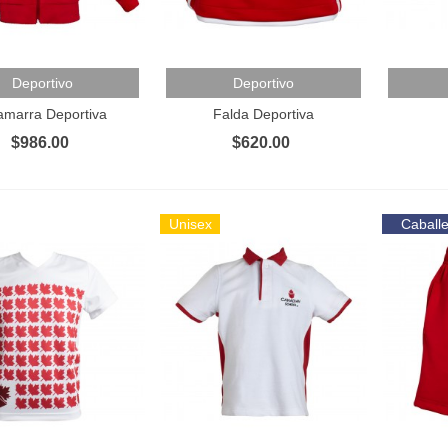
 Al Carrito
Añadir Al Carrito
Añadir 
Deportivo
Deportivo
marra Deportiva
Falda Deportiva
$986.00
$620.00
Unisex
Caball