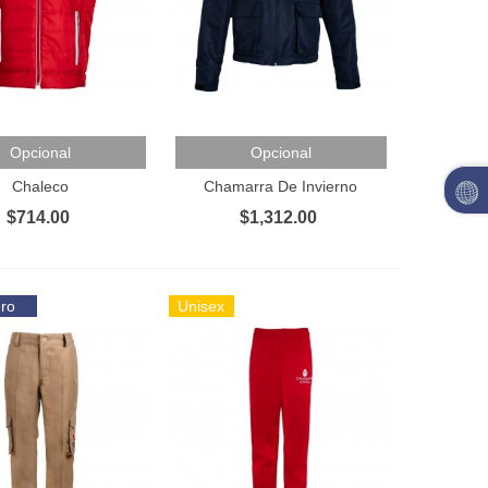
Al Carrito
Añadir Al Carrito
Opcional
Opcional
Chaleco
Chamarra De Invierno
$714.00
$1,312.00
ero
Unisex