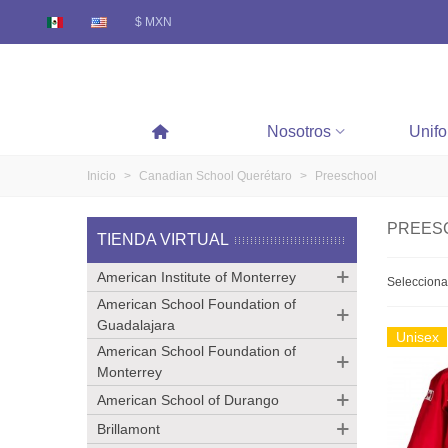
$ MXN
Nosotros
Unif
Inicio
>
Canadian School Querétaro
>
Preeschool
PREES
TIENDA VIRTUAL
American Institute of Monterrey
Seleccion
American School Foundation of
Guadalajara
Unisex
American School Foundation of
Monterrey
American School of Durango
Brillamont