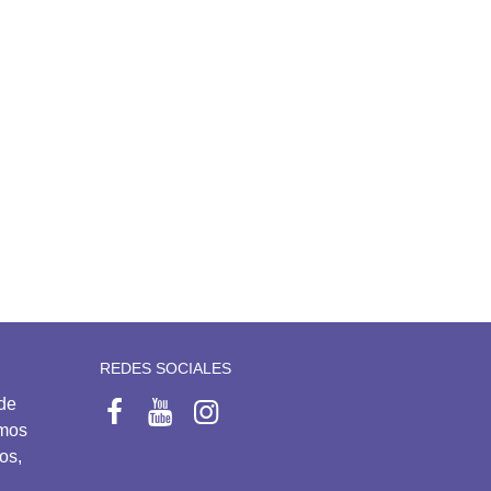
REDES SOCIALES
 de
emos
os,