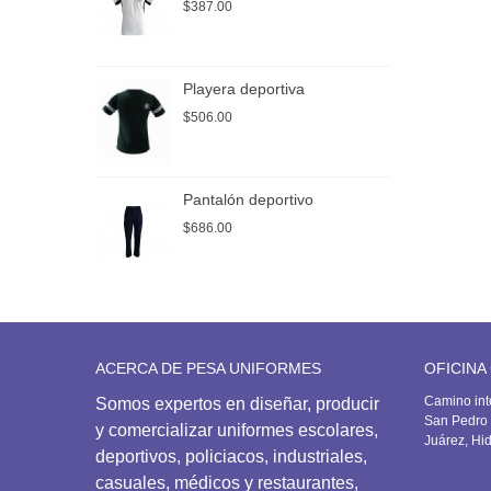
$387.00
$
Playera deportiva
P
$506.00
$
Pantalón deportivo
P
$686.00
$
ACERCA DE PESA UNIFORMES
OFICINA
Camino int
Somos expertos en diseñar, producir
San Pedro 
y comercializar uniformes escolares,
Juárez, Hi
deportivos,
policiacos, industriales,
casuales, médicos y restaurantes,