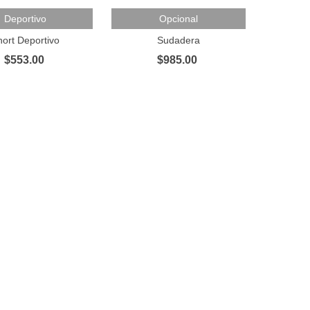
Al Carrito
Añadir Al Carrito
Deportivo
Opcional
hort Deportivo
Sudadera
$553.00
$985.00