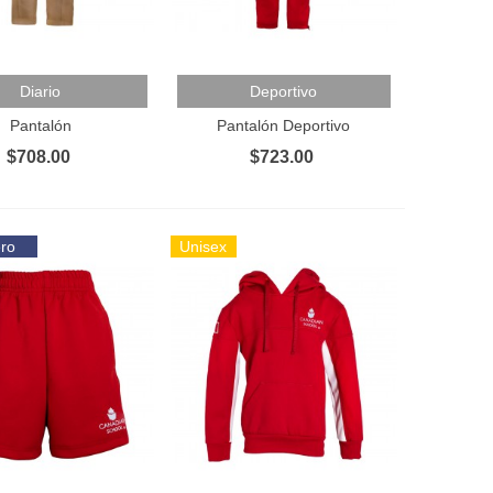
Al Carrito
Añadir Al Carrito
Diario
Deportivo
Pantalón
Pantalón Deportivo
$708.00
$723.00
ero
Unisex