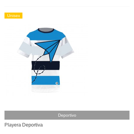
Unisex
Deportivo
Playera Deportiva