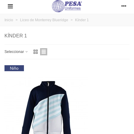
Inicio
>
Liceo de Monterrey Blueridge
>
Kínder 1
KÍNDER 1
Seleccionar
Niño