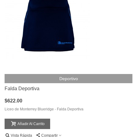
Deportivo
Falda Deportiva
$622.00
Liceo de Monterrey Blueridge - Falda Deportiva
Añadir Al Carrito
Vista Rápida
Compartir