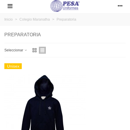
Inicio
>
Colegio Maranatha
>
Preparatoria
PREPARATORIA
Seleccionar
Unisex