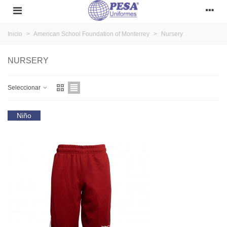
Inicio
>
American School Foundation of Monterrey
>
Nursery
NURSERY
Seleccionar
Niño