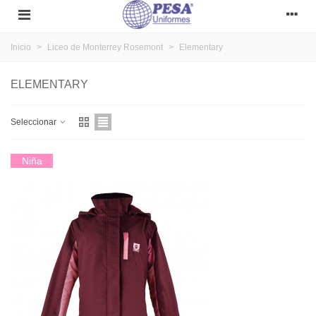
Inicio
>
Liceo de Monterrey Rosemont
>
Elementary
ELEMENTARY
Seleccionar
Niña