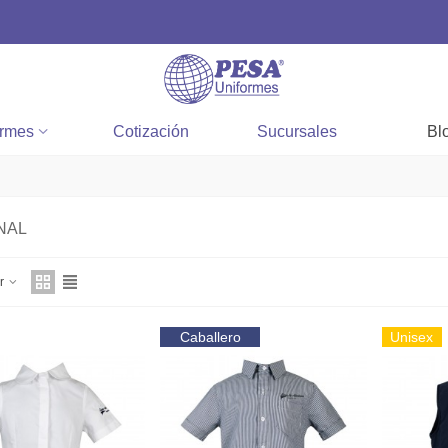
ormes
Cotización
Sucursales
Bl
NAL
ar
Caballero
Unisex