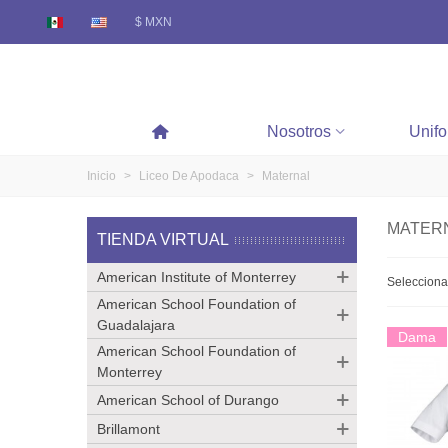
$ MXN
Nosotros
Unif
Inicio
>
Liceo De Apodaca
>
Maternal
MATER
TIENDA VIRTUAL
American Institute of Monterrey
Seleccion
American School Foundation of
Guadalajara
Dama
American School Foundation of
Monterrey
American School of Durango
Brillamont