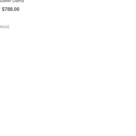
Suéter Dama
$788.00
lo(s)