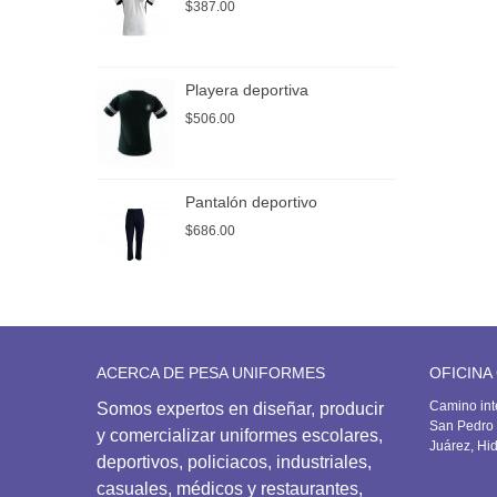
$387.00
$
Playera deportiva
P
$506.00
$
Pantalón deportivo
P
$686.00
$
ACERCA DE PESA UNIFORMES
OFICINA
Camino int
Somos expertos en diseñar, producir
San Pedro 
y comercializar uniformes escolares,
Juárez, Hi
deportivos,
policiacos, industriales,
casuales, médicos y restaurantes,