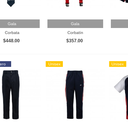
 Al Carrito
Añadir Al Carrito
Añadir 
Gala
Gala
Corbata
Corbatín
$448.00
$357.00
ero
Unisex
Unisex