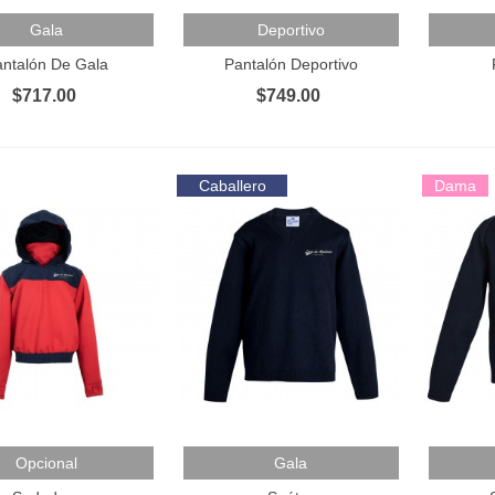
 Al Carrito
Añadir Al Carrito
Añadir 
Gala
Deportivo
antalón De Gala
Pantalón Deportivo
$717.00
$749.00
Caballero
Dama
 Al Carrito
Añadir Al Carrito
Añadir 
Opcional
Gala