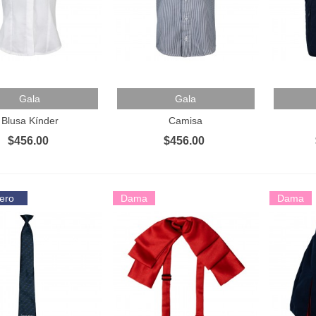
 Al Carrito
Añadir Al Carrito
Añadir 
Gala
Gala
Blusa Kínder
Camisa
$456.00
$456.00
ero
Dama
Dama