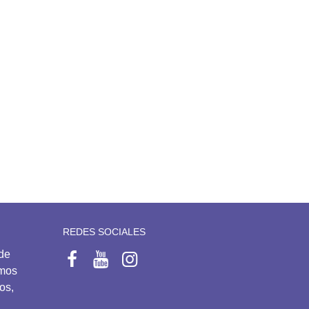
REDES SOCIALES
 de
emos
os,