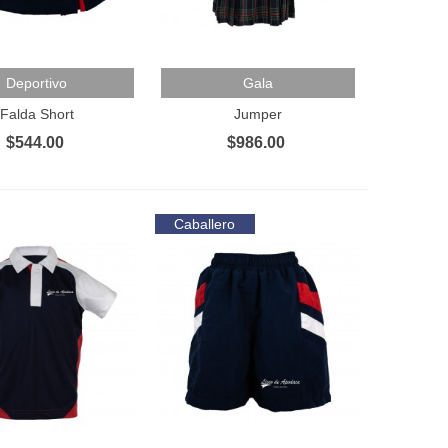
Al Carrito
Añadir Al Carrito
Deportivo
Gala
Falda Short
Jumper
$544.00
$986.00
Caballero