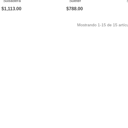
Sudadera
Suéter
$1,113.00
$788.00
Mostrando
1
-15 de 15 artícu
layera Deportiva
477.00
layera polo