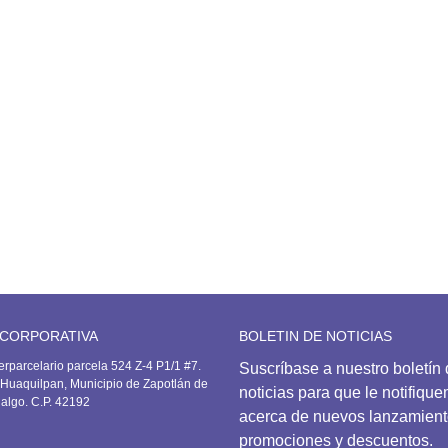
553.00
antalón Deportivo
741.00
layera deportiva
506.00
 CORPORATIVA
BOLETIN DE NOTICIAS
erparcelario parcela 524 Z-4 P1/1 #7.
Suscríbase
a nuestro boletín
Huaquilpan, Municipio de Zapotlán de
noticias para que le notifiqu
dalgo. C.P. 42192
acerca de nuevos lanzamient
promociones y descuentos.