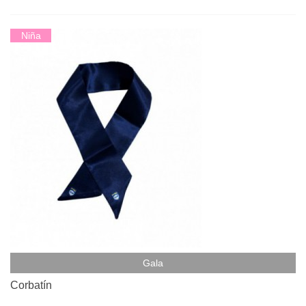
Niña
Gala
Corbatín