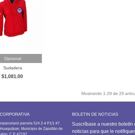
 Al Carrito
Opcional
Sudadera
$1,081.00
Mostrando
1
-29 de 29 artícu
 CORPORATIVA
BOLETIN DE NOTICIAS
erparcelario parcela 524 Z-4 P1/1 #7.
Suscríbase
a nuestro boletín
Huaquilpan, Municipio de Zapotlán de
noticias para que le notifiqu
dalgo. C.P. 42192