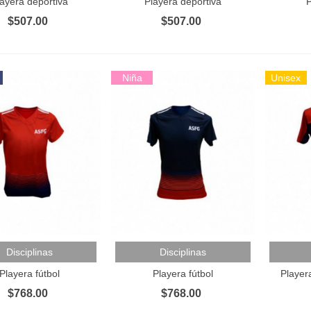
ayera deportiva
Playera deportiva
P
$507.00
$507.00
Niña
Unisex
layera Deportiva
 Al Carrito
Añadir Al Carrito
Añadir 
Disciplinas
Disciplinas
477.00
Playera fútbol
Playera fútbol
Player
$768.00
$768.00