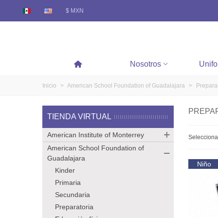
$ MXN
Nosotros
Unif
Inicio
>
American School Foundation of Guadalajara
>
Prepara
PREPA
TIENDA VIRTUAL
American Institute of Monterrey
Seleccion
American School Foundation of
Guadalajara
Niño
Kinder
Primaria
Secundaria
Preparatoria