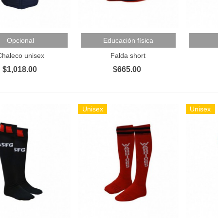
 Al Carrito
Añadir Al Carrito
Añadir 
Opcional
Educación física
Chaleco unisex
Falda short
$1,018.00
$665.00
Unisex
Unisex