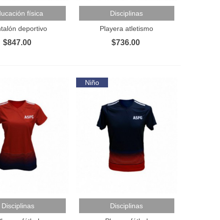
Al Carrito
Añadir Al Carrito
ucación física
Disciplinas
talón deportivo
Playera atletismo
$847.00
$736.00
Niño
Al Carrito
Añadir Al Carrito
Disciplinas
Disciplinas