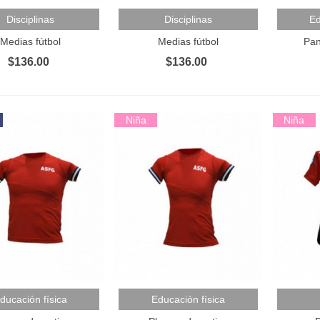
 Al Carrito
Añadir Al Carrito
Añadir 
Disciplinas
Disciplinas
Ed
Medias fútbol
Medias fútbol
Pan
$136.00
$136.00
Niña
Niña
 Al Carrito
Añadir Al Carrito
Añadir 
ducación física
Educación física