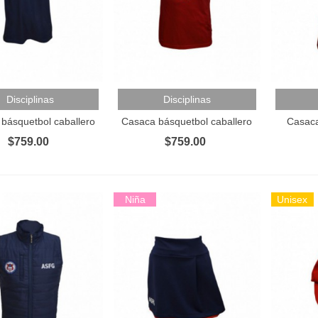
 Al Carrito
Añadir Al Carrito
Añadir 
Disciplinas
Disciplinas
básquetbol caballero
Casaca básquetbol caballero
Casaca
$759.00
$759.00
Niña
Unisex