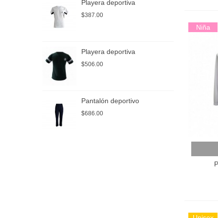
Playera deportiva
P
$387.00
$
Niña
Playera deportiva
P
$506.00
$
Pantalón deportivo
P
$686.00
$
Añadir
P
Unisex