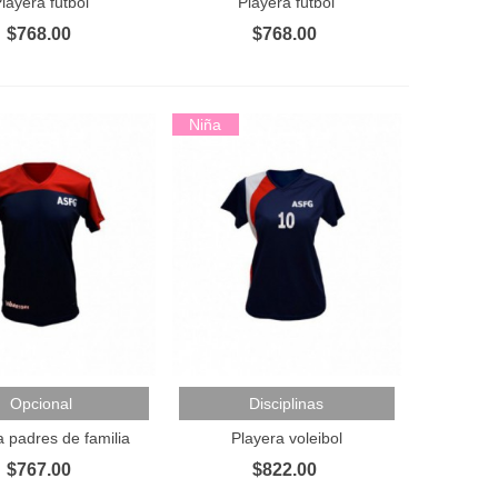
layera fútbol
Playera fútbol
$768.00
$768.00
Niña
Al Carrito
Añadir Al Carrito
Opcional
Disciplinas
a padres de familia
Playera voleibol
$767.00
$822.00