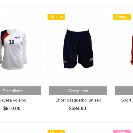
layera polo
553.00
Unisex
Unisex
antalón Deportivo
741.00
layera deportiva
506.00
 Al Carrito
Añadir Al Carrito
Añadir 
Disciplinas
Disciplinas
layera voleibol
Short básquetbol unisex
Short
$910.00
$594.00
Unisex
Niña