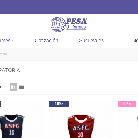
ormes
Cotización
Sucursales
Bl
toria
RATORIA
ar
Niño
Niña