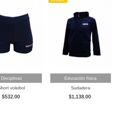
Al Carrito
Añadir Al Carrito
Disciplinas
Educación física
hort voleibol
Sudadera
$532.00
$1,138.00