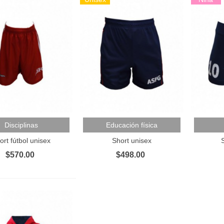
 Al Carrito
Añadir Al Carrito
Añadir 
Disciplinas
Educación física
ort fútbol unisex
Short unisex
S
$570.00
$498.00