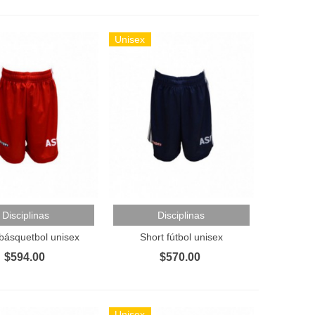
Unisex
Al Carrito
Añadir Al Carrito
Disciplinas
Disciplinas
 básquetbol unisex
Short fútbol unisex
$594.00
$570.00
Unisex