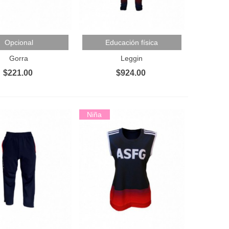
Al Carrito
Añadir Al Carrito
Opcional
Educación física
Gorra
Leggin
$221.00
$924.00
Niña