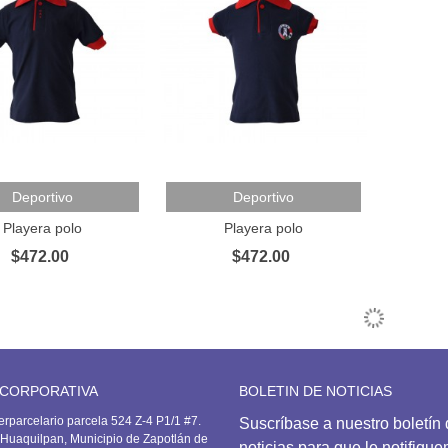
 Al Carrito
Añadir Al Carrito
Deportivo
Deportivo
Playera polo
Playera polo
$472.00
$472.00
 CORPORATIVA
BOLETIN DE NOTICIAS
erparcelario parcela 524 Z-4 P1/1 #7.
Suscríbase
a nuestro boletín
Huaquilpan, Municipio de Zapotlán de
noticias para que le notifiqu