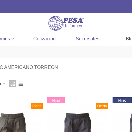
ormes
Cotización
Sucursales
Bl
IO AMERICANO TORREÓN
ar
Niña
Niño
Oferta
Oferta