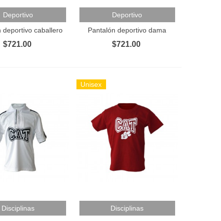
Al Carrito
Añadir Al Carrito
Deportivo
Deportivo
 deportivo caballero
Pantalón deportivo dama
$721.00
$721.00
Unisex
Al Carrito
Añadir Al Carrito
Disciplinas
Disciplinas