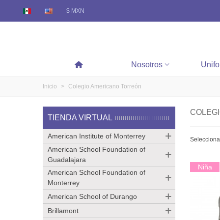
$ MXN
Nosotros
Unif
Inicio
>
Colegio Americano Torreón
COLEG
TIENDA VIRTUAL
American Institute of Monterrey
Seleccion
American School Foundation of
Guadalajara
Niña
American School Foundation of
Monterrey
American School of Durango
Brillamont