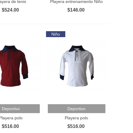
ayera de tenis
Playera entrenamiento Niño
$524.00
$146.00
Niño
Al Carrito
Añadir Al Carrito
Deportivo
Deportivo
Playera polo
Playera polo
$516.00
$516.00