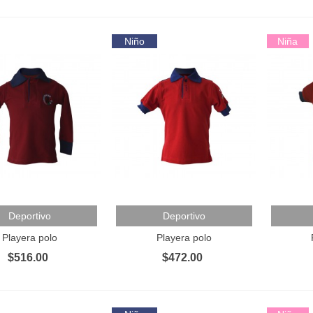
741.00
Niño
Niña
layera deportiva
506.00
 Al Carrito
Añadir Al Carrito
Añadir 
Deportivo
Deportivo
Playera polo
Playera polo
$516.00
$472.00