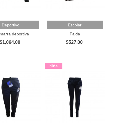
Al Carrito
Añadir Al Carrito
Deportivo
Escolar
marra deportiva
Falda
$1,064.00
$527.00
Niña