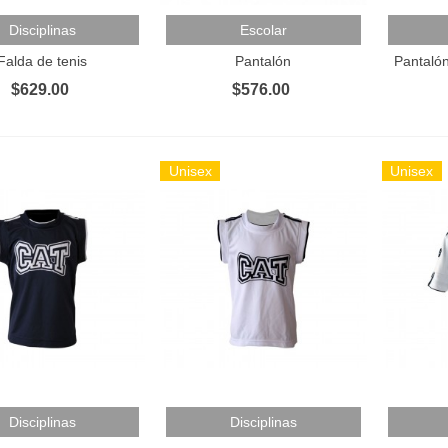
 Al Carrito
Añadir Al Carrito
Añadir 
Disciplinas
Escolar
Falda de tenis
Pantalón
Pantalón
$629.00
$576.00
Unisex
Unisex
 Al Carrito
Añadir Al Carrito
Añadir 
Disciplinas
Disciplinas