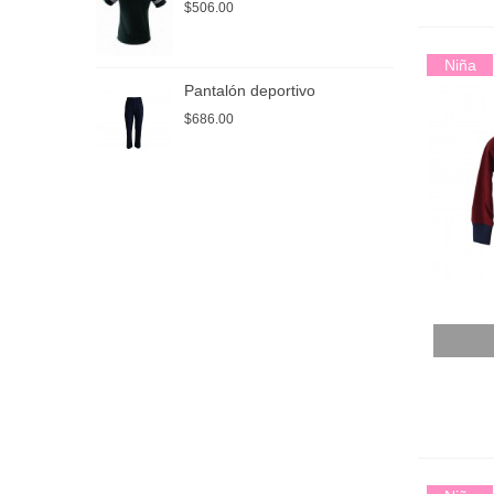
$506.00
$
Niña
Pantalón deportivo
P
$686.00
$
Añadir