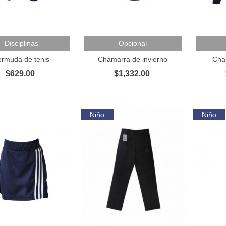
 Al Carrito
Añadir Al Carrito
Añadir 
Disciplinas
Opcional
ermuda de tenis
Chamarra de invierno
Cha
$629.00
$1,332.00
Niño
Niño