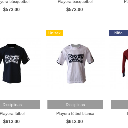
ayera básquetbol
Playera básquetbol
Pl
$573.00
$573.00
Unisex
Niño
layera Deportiva
477.00
layera polo
553.00
 Al Carrito
Añadir Al Carrito
Añadir 
Disciplinas
Disciplinas
Playera fútbol
Playera fútbol blanca
$613.00
$613.00
antalón Deportivo