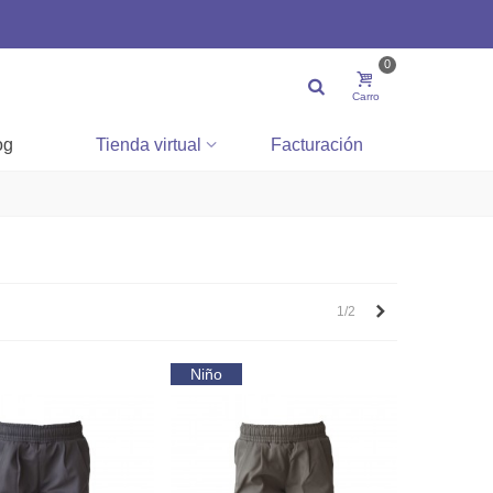
0
Carro
og
Tienda virtual
Facturación
Siguiente
1/2
Niño