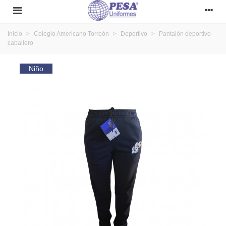
Inicio
>
Colegio Americano Torreón
>
Deportivo
>
Pantalón deportivo
caballero
Niño