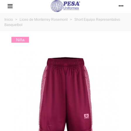
Inicio
>
Liceo de Monterrey Rosemont
>
Short Equipo Representativo
Basquetbol
Niña