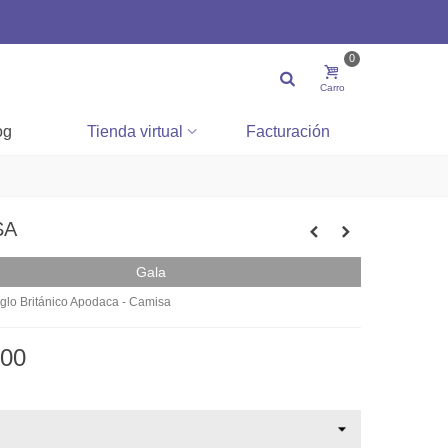
0
Carro
og
Tienda virtual
Facturación
SA
Gala
Anglo Británico Apodaca - Camisa
.00