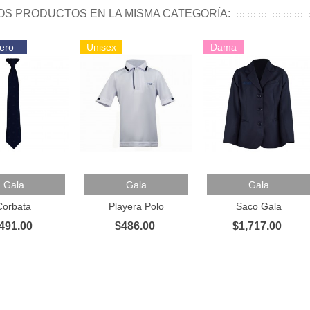
OS PRODUCTOS EN LA MISMA CATEGORÍA:
ero
Unisex
Dama
 Al Carrito
Añadir Al Carrito
Añadir Al Carrito
Gala
Gala
Gala
Corbata
Playera Polo
Saco Gala
491.00
$486.00
$1,717.00