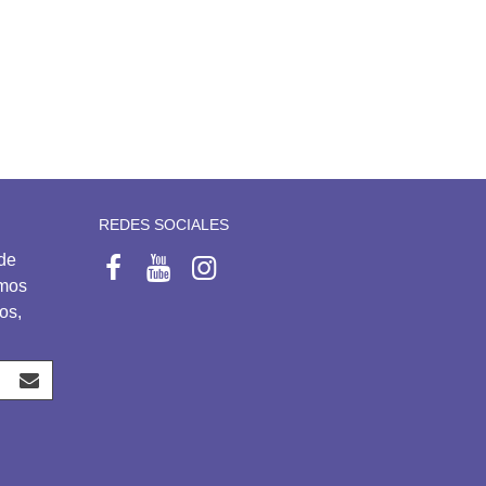
REDES SOCIALES
 de
emos
os,