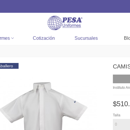
ormes
Cotización
Sucursales
Bl
CAMI
ballero
Instituto 
$510
Talla