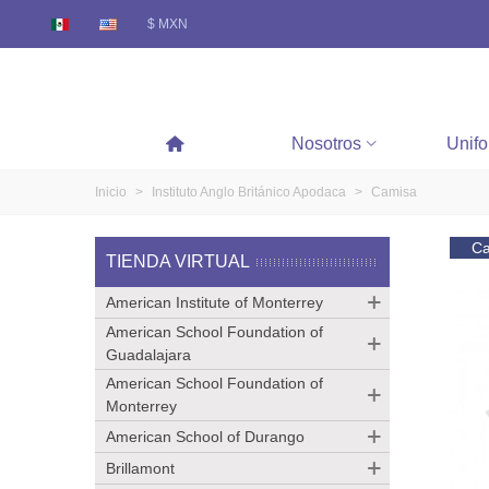
$ MXN
Nosotros
Unif
Inicio
>
Instituto Anglo Británico Apodaca
>
Camisa
Ca
TIENDA VIRTUAL
American Institute of Monterrey
American School Foundation of
Guadalajara
American School Foundation of
Monterrey
American School of Durango
Brillamont