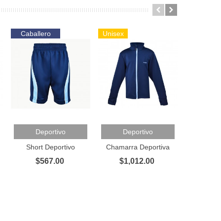
Caballero
Unisex
Dama
Añadir Al Carrito
Añadir Al Carrito
Añadir A
Deportivo
Deportivo
Short Deportivo
Chamarra Deportiva
Co
$567.00
$1,012.00
$3