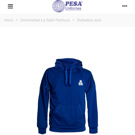
Inicio
>
Universidad La Salle Pachuca
>
Sudadera azul