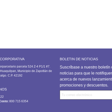
741.00
layera deportiva
506.00
 CORPORATIVA
BOLETIN DE NOTICIAS
erparcelario parcela 524 Z-4 P1/1 #7.
Suscríbase
a nuestro boletín
Huaquilpan, Municipio de Zapotlán de
noticias para que le notifiqu
dalgo. C.P. 42192
acerca de nuevos lanzamient
promociones y descuentos.
NOS
422
Costo:
800 715 6354