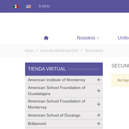
$ MXN
Nosotros
Unif
Inicio
>
Liceo de Monterrey Girls
>
Secundaria
SECUN
TIENDA VIRTUAL
American Institute of Monterrey
No hay 
American School Foundation of
Guadalajara
American School Foundation of
Monterrey
American School of Durango
Brillamont