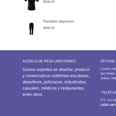
$506.00
$
Pantalón deportivo
P
$686.00
$
ACERCA DE PESA UNIFORMES
OFICINA
Camino int
Somos expertos en diseñar, producir
San Pedro 
y comercializar uniformes escolares,
Juárez, Hi
deportivos,
policiacos, industriales,
casuales, médicos y restaurantes,
TELÉFO
entre otros.
771 713 5
LADA sin 