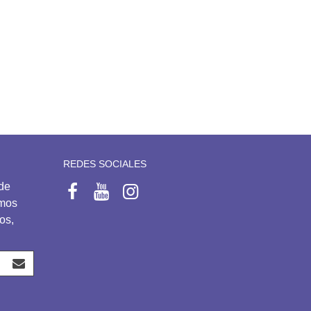
REDES SOCIALES
 de
emos
os,