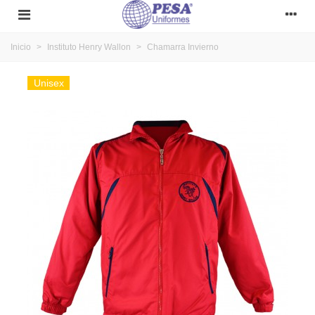
Inicio
>
Instituto Henry Wallon
>
Chamarra Invierno
Unisex