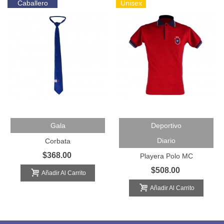
Caballero
Unisex
Gala
Deportivo
Diario
Corbata
$368.00
Playera Polo MC
$508.00
Añadir Al Carrito
Añadir Al Carrito