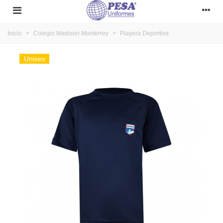
Inicio
>
Colegio Madison Monterrey
>
Playera Deportiva
Unisex