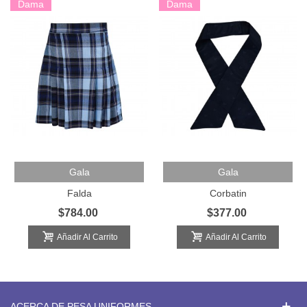
Dama
Dama
Gala
Gala
Falda
Corbatin
$784.00
$377.00
Añadir Al Carrito
Añadir Al Carrito
ACERCA DE PESA UNIFORMES