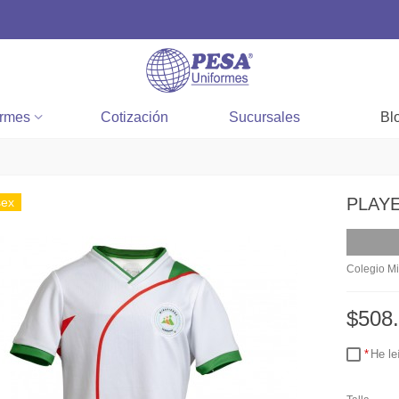
ormes
Cotización
Sucursales
Bl
PLAY
sex
Colegio Mi
$508
He le