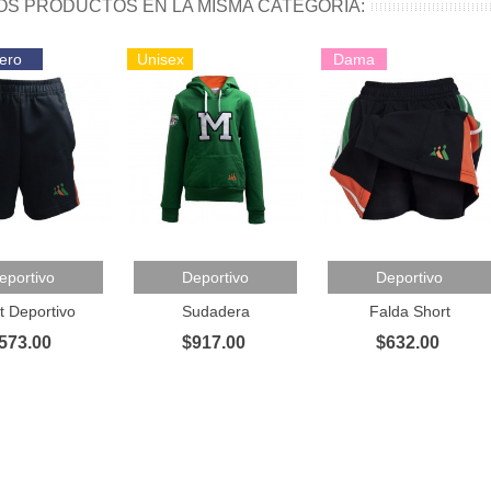
OS PRODUCTOS EN LA MISMA CATEGORÍA:
ero
Unisex
Dama
 Al Carrito
Añadir Al Carrito
Añadir Al Carrito
eportivo
Deportivo
Deportivo
t Deportivo
Sudadera
Falda Short
573.00
$917.00
$632.00