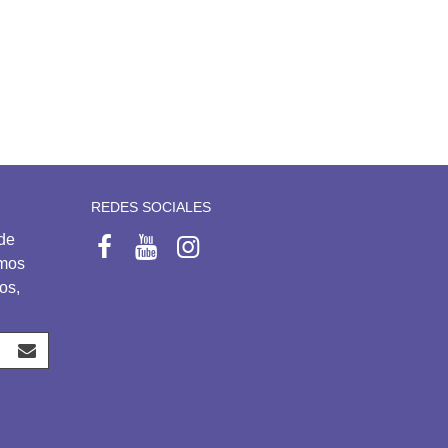
REDES SOCIALES
 de
emos
os,