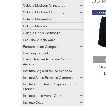
10 OTR
Colegio Madison Chihuahua
Colegio Madison Monterrey
Caball
Colegio Maranatha
Colegio Mirasierra
Colegio Regis Hermosillo
Escuela Antonio Caso
Euroamerican Campestre
Harmony School
Añadir
Hans Christian Andersen School
D
Arcoiris
Shor
Instituto Anglo Británico Apodaca
$
Instituto Anglo Británico Cumbres
Instituto de Estudios Superiores Elise
Freinet
Instituto de la Vera - Cruz
Instituto Docet