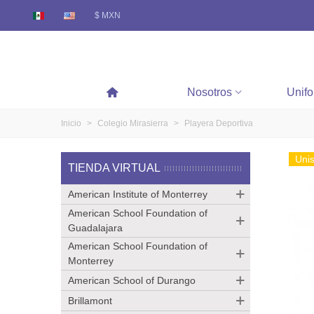
$ MXN
Nosotros
Unif
Inicio
>
Colegio Mirasierra
>
Playera Deportiva
Uni
TIENDA VIRTUAL
American Institute of Monterrey
American School Foundation of
Guadalajara
American School Foundation of
Monterrey
American School of Durango
Brillamont