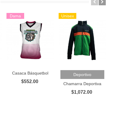
Dama
Unisex
Dama
Casaca Básquetbol
Playe
Añadir Al Carrito
Añadir Al Carrito
Añadir A
Deportivo
$552.00
$5
Chamarra Deportiva
$1,072.00