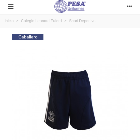
Inicio
>
Colegio Leonard Eulerd
>
Short Deportivo
Caballero