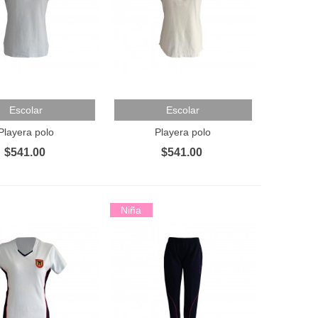
Al Carrito
Añadir Al Carrito
Escolar
Escolar
Playera polo
Playera polo
$541.00
$541.00
Niña