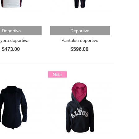
Al Carrito
Añadir Al Carrito
Deportivo
Deportivo
ayera deportiva
Pantalón deportivo
$473.00
$596.00
Niña