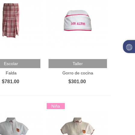
Al Carrito
Añadir Al Carrito
Escolar
Taller
Falda
Gorro de cocina
$781.00
$301.00
Niña