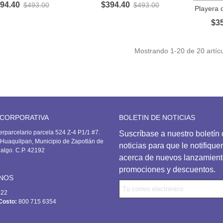
741.00
94.40
$394.40
$493.00
$493.00
Playera d
$3
layera deportiva
Mostrando
1
-20 de 20 artícu
506.00
 CORPORATIVA
BOLETIN DE NOTICIAS
erparcelario parcela 524 Z-4 P1/1 #7.
Suscríbase
a nuestro boletín
Huaquilpan, Municipio de Zapotlán de
noticias para que le notifiqu
dalgo. C.P. 42192
acerca de nuevos lanzamient
promociones y descuentos.
NOS
422
Costo:
800 715 6354