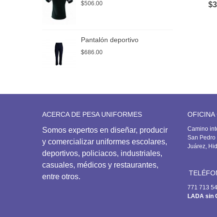
$506.00
$
$3
Pantalón deportivo
P
$686.00
$
ACERCA DE PESA UNIFORMES
OFICINA
Camino int
Somos expertos en diseñar, producir
San Pedro 
y comercializar uniformes escolares,
Juárez, Hi
deportivos,
policiacos, industriales,
casuales, médicos y restaurantes,
TELÉFO
entre otros.
771 713 5
LADA sin 