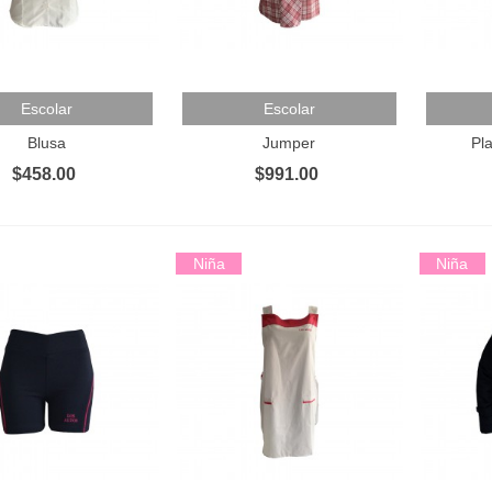
 Al Carrito
Añadir Al Carrito
Añadir 
Escolar
Escolar
Blusa
Jumper
Pl
$458.00
$991.00
Niña
Niña