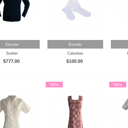
 Al Carrito
Añadir Al Carrito
Añadir 
Escolar
Escolar
Suéter
Calcetas
$777.00
$100.00
Niña
Niña