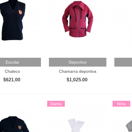
 Al Carrito
Añadir Al Carrito
Añadir 
Escolar
Deportivo
Chaleco
Chamarra deportiva
$621.00
$1,025.00
Dama
Niña