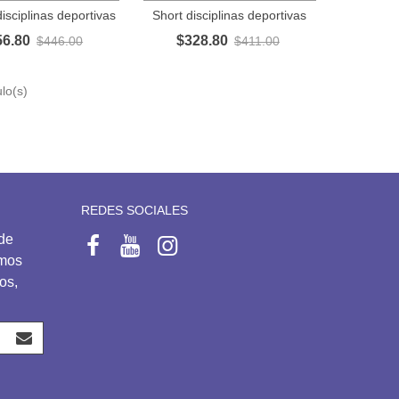
isciplinas deportivas
Short disciplinas deportivas
56.80
$328.80
$446.00
$411.00
lo(s)
REDES SOCIALES
 de
emos
os,