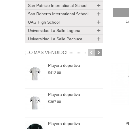
San Patricio International School
Añadir
San Roberto International School
L
UAG High School
Universidad La Salle Laguna
Universidad La Salle Pachuca
¡LO MÁS VENDIDO!
Playera deportiva
P
$412.00
$
Playera deportiva
P
$387.00
$
Playera deportiva
P
P
Añadir