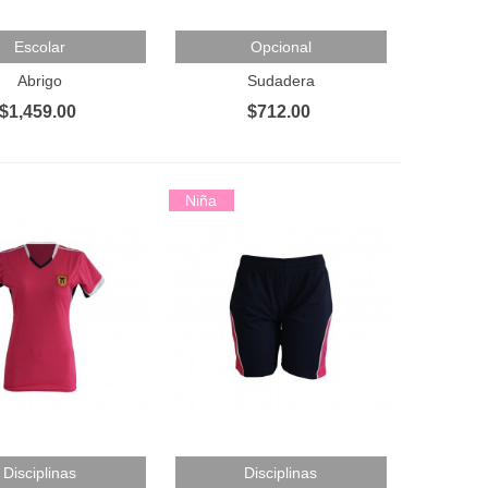
Al Carrito
Añadir Al Carrito
Escolar
Opcional
Abrigo
Sudadera
$1,459.00
$712.00
Niña
Al Carrito
Añadir Al Carrito
Disciplinas
Disciplinas