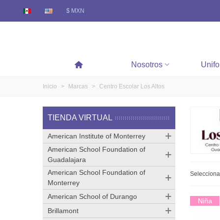
$ MXN
Nosotros
Unif
Inicio
>
Marcas
>
Centro Escolar Los Altos
TIENDA VIRTUAL
American Institute of Monterrey
American School Foundation of
Guadalajara
American School Foundation of
Seleccion
Monterrey
American School of Durango
Niña
Brillamont